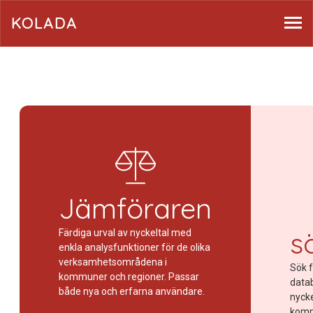
KOLADA
Jämföraren
s
Färdiga urval av nyckeltal med
enkla analysfunktioner för de olika
verksamhetsområdena i
Sök fr
kommuner och regioner. Passar
datab
både nya och erfarna användare.
nyck
komm