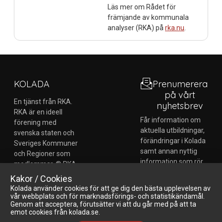
Läs mer om Rådet för
främjande av kommunala
analyser (RKA) på
rka.nu
.
KOLADA
Prenumerera
på vårt
En tjänst från RKA.
nyhetsbrev
RKA är en ideell
Får information om
förening med
aktuella utbildningar,
svenska staten och
förändringar i Kolada
Sveriges Kommuner
samt annan nyttig
och Regioner som
information som rör
medlemmar. © RKA
jämförelser och
Rådet för främjande
Kakor / Cookies
analys m.m.
av kommunala
Kolada använder cookies för att ge dig den bästa upplevelsen av
analyser.
vår webbplats och för marknadsförings- och statistikändamål.
Börja
Genom att acceptera, förutsätter vi att du går med på att ta
emot cookies från kolada.se.
prenumerera