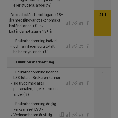
eller studera, andel (%)
Vuxna biståndsmottagare (18+
41.1
år) med långvarigt ekonomiskt
bistånd, andel (%) av
biståndsmottagare 18+ år
Brukarbedömning individ-
-
och familjeomsorg totalt -
helhetssyn, andel (%)
Funktionsnedsättning
Brukarbedömning boende
-
LSS totalt - Brukaren känner
sig trygg med alla i
personalen, lägeskommun,
andel (%)
Brukarbedömning daglig
-
verksamhet LSS -
Verksamheten är viktig