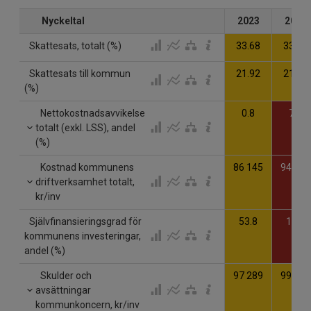
Nyckeltal
2023
2024
Skattesats, totalt (%)
33.68
33.68
Skattesats till kommun
21.92
21.92
(%)
Nettokostnadsavvikelse
0.8
7.9
totalt (exkl. LSS), andel
(%)
Kostnad kommunens
86 145
94 832
driftverksamhet totalt,
kr/inv
Självfinansieringsgrad för
53.8
14.6
kommunens investeringar,
andel (%)
Skulder och
97 289
99 387
avsättningar
kommunkoncern, kr/inv