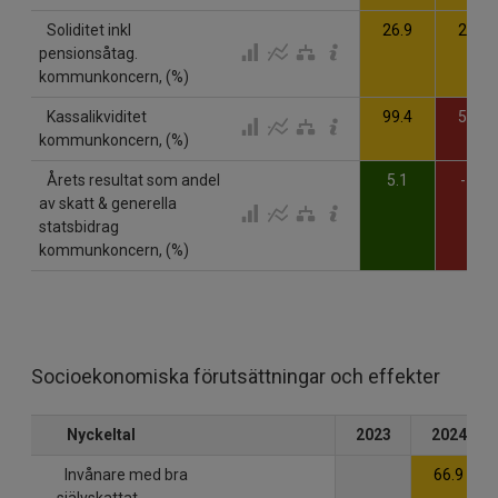
Soliditet inkl
26.9
25.7
pensionsåtag.
kommunkoncern, (%)
Kassalikviditet
99.4
52.1
kommunkoncern, (%)
Årets resultat som andel
5.1
-1.5
av skatt & generella
statsbidrag
kommunkoncern, (%)
Socioekonomiska förutsättningar och effekter
Nyckeltal
2023
2024
Invånare med bra
66.9
självskattat