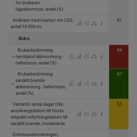
för brukaren,
lägeskommun, andel (%)
Invånare med insatser enl. LSS,
81
antal/10 000 inv
Äldre
Brukarbedömning
84
hemtjänst äldreomsorg -
helhetssyn, andel (%)
Brukarbedömning
87
särskilt boende
äldreomsorg - helhetssyn,
andel (%)
Väntetid i antal dagar från
51
ansökningsdatum till första
erbjudet inflyttningsdatum till
särskilt boende, medelvärde
Enhetsundersökningen,