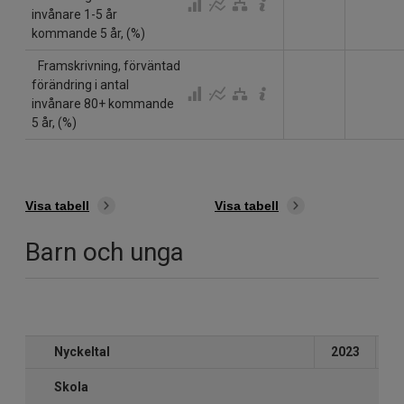
invånare 1-5 år
kommande 5 år, (%)
Framskrivning, förväntad
förändring i antal
invånare 80+ kommande
5 år, (%)
Visa tabell
Visa tabell
Barn och unga
Nyckeltal
2023
2
Skola