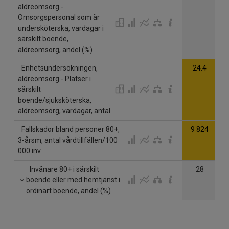
äldreomsorg -
Omsorgspersonal som är
undersköterska, vardagar i
särskilt boende,
äldreomsorg, andel (%)
Enhetsundersökningen,
24.4
äldreomsorg - Platser i
särskilt
boende/sjuksköterska,
äldreomsorg, vardagar, antal
Fallskador bland personer 80+,
9 824
9
3-årsm, antal vårdtillfällen/100
000 inv
Invånare 80+ i särskilt
28
boende eller med hemtjänst i
ordinärt boende, andel (%)