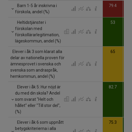
Barn 1-5 år inskrivna i
79.4
8
förskola, andel (%)
Heltidstjänster i
53
förskolan med
förskollärarlegitimation,
lägeskommun, andel (%)
Elever i åk 3 som klarat alla
65
delar av nationella proven för
ämnesprovet i svenska och
svenska som andraspråk,
hemkommun, andel (%)
Elever i åk 5: Hur nöjd är
82.7
8
du med din skola? Andel
som svarat "Helt och
hållet" eller "Till stor del",
(%)
Elever i åk 6 som uppnått
75.3
7
betygskriterierna i alla