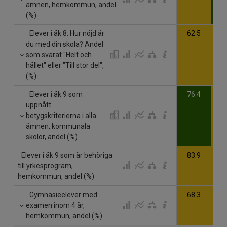
ämnen, hemkommun, andel
(%)
Elever i åk 8: Hur nöjd är
62.5
6
du med din skola? Andel
som svarat "Helt och
hållet" eller "Till stor del",
(%)
Elever i åk 9 som
76.4
6
uppnått
betygskriterierna i alla
ämnen, kommunala
skolor, andel (%)
Elever i åk 9 som är behöriga
83.9
8
till yrkesprogram,
hemkommun, andel (%)
Gymnasieelever med
68.3
7
examen inom 4 år,
hemkommun, andel (%)