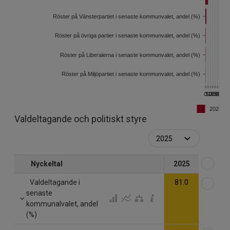
Röster på Vänsterpartiet i senaste kommunvalet, andel (%)
Röster på övriga partier i senaste kommunvalet, andel (%)
Röster på Liberalerna i senaste kommunvalet, andel (%)
Röster på Miljöpartiet i senaste kommunvalet, andel (%)
0
5
10
15
20
25
30
35
40
2025
Valdeltagande och politiskt styre
Väl
Nyckeltal
2025
Väl
Valdeltagande i
81.0
senaste
kommunalvalet, andel
(%)