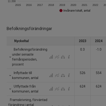
11 200
2015
2016
2017
2018
2019
2020
2021
2022
2
Invånare totalt, antal
Befolkningsförändringar
Nyckeltal
2023
2024
Befolkningsförändring
0.3
-1.0
under senaste
femårsperioden,
procent
Inflyttade till
526
554
kommunen, antal
Utflyttade från
624
624
kommunen, antal
Framskrivning, förväntad
förändring i antal