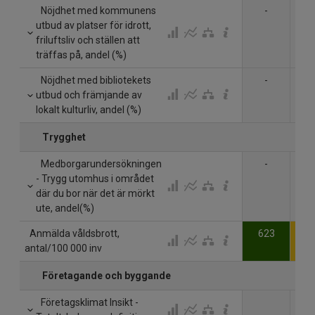
Nöjdhet med kommunens
-
utbud av platser för idrott,
friluftsliv och ställen att
träffas på, andel (%)
Nöjdhet med bibliotekets
-
utbud och främjande av
lokalt kulturliv, andel (%)
Trygghet
Medborgarundersökningen
-
- Trygg utomhus i området
där du bor när det är mörkt
ute, andel(%)
Anmälda våldsbrott,
623
7
antal/100 000 inv
Företagande och byggande
Företagsklimat Insikt -