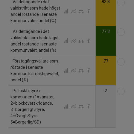
Väl
Valdeltagande i det
83.8
valdistrikt som hade högst
andel röstande i senaste
kommunvalet, andel (%)
Väl
Valdeltagande i det
77.3
valdistrikt som hade lägst
andel röstande i senaste
kommunvalet, andel (%)
Väl
Förstagångsväljare som
77
röstade i senaste
kommunfullmäktigevalet,
andel (%)
Väl
Politiskt styre i
2
kommunen (1=vänster,
2=blocköverskridande,
3=borgerligt styre,
4=Övrigt Styre,
5=Borgerlig/SD)