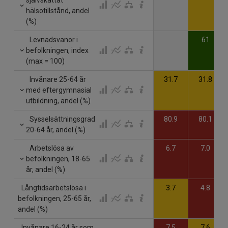
hälsotillstånd, andel
(%)
Levnadsvanor i
61
befolkningen, index
(max = 100)
Invånare 25-64 år
31.7
31.8
med eftergymnasial
utbildning, andel (%)
Sysselsättningsgrad
80.9
80.1
20-64 år, andel (%)
Arbetslösa av
6.7
7.0
befolkningen, 18-65
år, andel (%)
Långtidsarbetslösa i
3.7
4.8
befolkningen, 25-65 år,
andel (%)
Invånare 16-24 år som
7.5
7.6