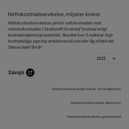
Nettokostnadsavvikelse, miljoner kronor
Nettokostnadsavvikelsen jämför nettokostnaden med
referenskostnaden ("strukturellt förväntad" kostnad enligt
kostnadsutjämningssystemet). Resultat över 0 indikerar högt
kostnadsläge, pga hög ambitionsnivå och/eller låg effektivitet.
Saknas data? Byt år!
Sävsjö
Nettokostnadsavvikelse individ- och familjeomsorg, mil
Nettokostnadsavvikelse äldreomsorg, mil
Nettokostnadsavvikelse gymnasieskola, milj