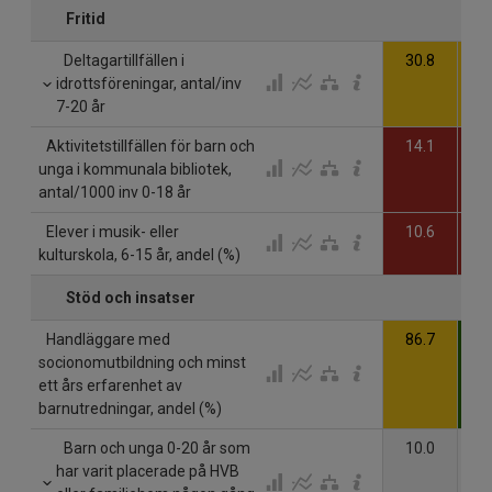
Fritid
Deltagartillfällen i
30.8
2
idrottsföreningar, antal/inv
7-20 år
Aktivitetstillfällen för barn och
14.1
6
unga i kommunala bibliotek,
antal/1000 inv 0-18 år
Elever i musik- eller
10.6
9
kulturskola, 6-15 år, andel (%)
Stöd och insatser
Handläggare med
86.7
10
socionomutbildning och minst
ett års erfarenhet av
barnutredningar, andel (%)
Barn och unga 0-20 år som
10.0
1
har varit placerade på HVB