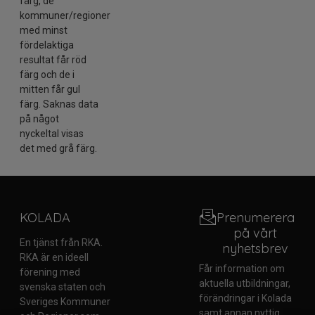
färg, de
kommuner/regioner
med minst
fördelaktiga
resultat får röd
färg och de i
mitten får gul
färg. Saknas data
på något
nyckeltal visas
det med grå färg.
KOLADA
Prenumerera
på vårt
En tjänst från RKA.
nyhetsbrev
RKA är en ideell
Får information om
förening med
aktuella utbildningar,
svenska staten och
förändringar i Kolada
Sveriges Kommuner
samt annan nyttig