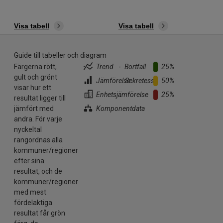
Visa tabell
Visa tabell
Guide till tabeller och diagram
Färgerna rött,
Trend
-
Bortfall
25%
gult och grönt
Jämförelse
..
Sekretess
50%
visar hur ett
Enhetsjämförelse
25%
resultat ligger till
jämfört med
Komponentdata
andra. För varje
nyckeltal
rangordnas alla
kommuner/regioner
efter sina
resultat, och de
kommuner/regioner
med mest
fördelaktiga
resultat får grön