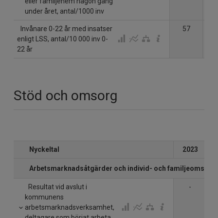
eller familjehem någon gång
under året, antal/1000 inv
Invånare 0-22 år med insatser
57
enligt LSS, antal/10 000 inv 0-
22 år
Stöd och omsorg
Nyckeltal
2023
Arbetsmarknadsåtgärder och individ- och familjeomsorg
Resultat vid avslut i
-
kommunens
arbetsmarknadsverksamhet,
deltagare som börjat arbeta