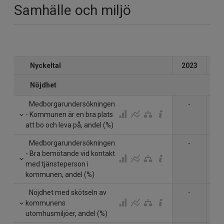
Samhälle och miljö
Nyckeltal
2023
20
Nöjdhet
Medborgarundersökningen
-
- Kommunen är en bra plats
att bo och leva på, andel (%)
Medborgarundersökningen
-
- Bra bemötande vid kontakt
med tjänsteperson i
kommunen, andel (%)
Nöjdhet med skötseln av
-
kommunens
utomhusmiljöer, andel (%)