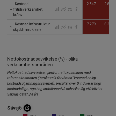
Kostnad
2 547
2 874
fritidsverksamhet,
kr/inv
Kostnad infrastruktur,
7 279
8 308
skydd mm, kr/inv
Nettokostnadsavvikelse (%) - olika
verksamhetsområden
Nettokostnadsavvikelsen jämför nettokostnaden med
referenskostnaden ("strukturellt förväntad" kostnad enligt
kostnadsutjämningssystemet). Resultat över 0 indikerar högt
kostnadsläge, pga hög ambitionsnivå och/eller låg effektivitet.
Saknas data? Byt år!
Sävsjö
2023
2024
2025