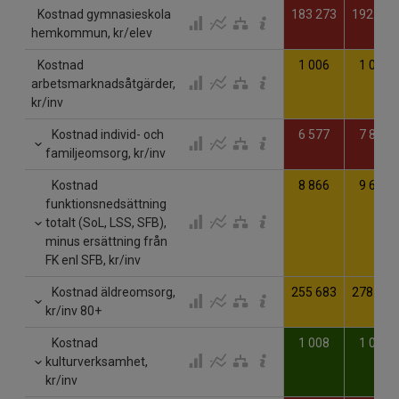
Kostnad gymnasieskola
183 273
192 033
hemkommun, kr/elev
Kostnad
1 006
1 037
arbetsmarknadsåtgärder,
kr/inv
Kostnad individ- och
6 577
7 855
familjeomsorg, kr/inv
Kostnad
8 866
9 633
funktionsnedsättning
totalt (SoL, LSS, SFB),
minus ersättning från
FK enl SFB, kr/inv
Kostnad äldreomsorg,
255 683
278 919
kr/inv 80+
Kostnad
1 008
1 085
kulturverksamhet,
kr/inv