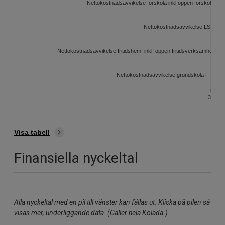
Nettokostnadsavvikelse förskola inkl öppen förskola, mil
Nettokostnadsavvikelse LSS, mil
Nettokostnadsavvikelse fritidshem, inkl. öppen fritidsverksamhet, mil
Nettokostnadsavvikelse grundskola F-9, mil
30
25
20
1
Visa tabell
Finansiella nyckeltal
Alla nyckeltal med en pil till vänster kan fällas ut. Klicka på pilen så
visas mer, underliggande data. (Gäller hela Kolada.)