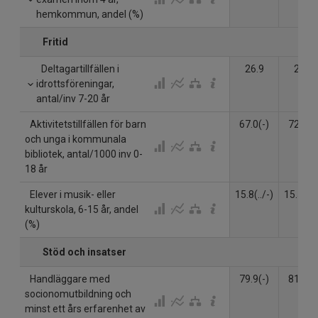
hemkommun, andel (%)
Fritid
Deltagartillfällen i
26.9
28.3
idrottsföreningar,
antal/inv 7-20 år
Aktivitetstillfällen för barn
67.0(-)
72.6(-)
och unga i kommunala
bibliotek, antal/1000 inv 0-
18 år
Elever i musik- eller
15.8(../-)
15.5(../
kulturskola, 6-15 år, andel
(%)
Stöd och insatser
Handläggare med
79.9(-)
81.5(-)
socionomutbildning och
minst ett års erfarenhet av