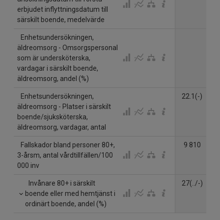
erbjudet inflyttningsdatum till
särskilt boende, medelvärde
Enhetsundersökningen,
äldreomsorg - Omsorgspersonal
som är undersköterska,
vardagar i särskilt boende,
äldreomsorg, andel (%)
Enhetsundersökningen,
22.1(-)
2
äldreomsorg - Platser i särskilt
boende/sjuksköterska,
äldreomsorg, vardagar, antal
Fallskador bland personer 80+,
9 810
3-årsm, antal vårdtillfällen/100
000 inv
Invånare 80+ i särskilt
27(../-)
boende eller med hemtjänst i
ordinärt boende, andel (%)