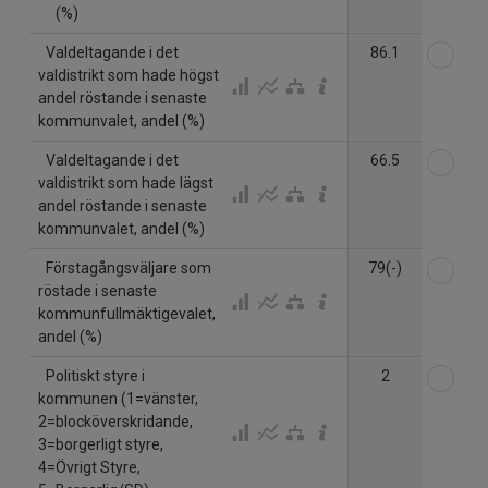
(%)
Väl
Valdeltagande i det
86.1
valdistrikt som hade högst
andel röstande i senaste
kommunvalet, andel (%)
Väl
Valdeltagande i det
66.5
valdistrikt som hade lägst
andel röstande i senaste
kommunvalet, andel (%)
Väl
Förstagångsväljare som
79(-)
röstade i senaste
kommunfullmäktigevalet,
andel (%)
Väl
Politiskt styre i
2
kommunen (1=vänster,
2=blocköverskridande,
3=borgerligt styre,
4=Övrigt Styre,