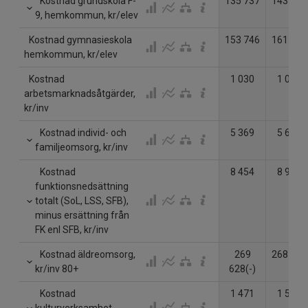
Kostnad grundskola F-
135 737
143 539
9, hemkommun, kr/elev
Kostnad gymnasieskola
153 746
161 431
hemkommun, kr/elev
Kostnad
1 030
1 035
arbetsmarknadsåtgärder,
kr/inv
Kostnad individ- och
5 369
5 683
familjeomsorg, kr/inv
Kostnad
8 454
8 918
funktionsnedsättning
totalt (SoL, LSS, SFB),
minus ersättning från
FK enl SFB, kr/inv
Kostnad äldreomsorg,
269
268 631
kr/inv 80+
628(-)
Kostnad
1 471
1 534