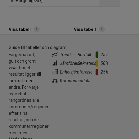
5=Borgerlig/SD)
Visa tabell
Visa tabell
Guide till tabeller och diagram
Färgerna rött,
Trend
-
Bortfall
25%
gult och grönt
Jämförelse
..
Sekretess
50%
visar hur ett
Enhetsjämförelse
25%
resultat ligger till
jämfört med
Komponentdata
andra. För varje
nyckeltal
rangordnas alla
kommuner/regioner
efter sina
resultat, och de
kommuner/regioner
med mest