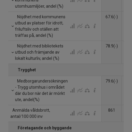
kommunens
utomhusmiljöer, andel (%)
Nöjdhet med kommunens
67.6(-)
67.
utbud av platser för idrott,
friluftsliv och ställen att
träffas på, andel (%)
Nöjdhet med bibliotekets
78.9(-)
79.
utbud och främjande av
lokalt kulturliv, andel (%)
Trygghet
Medborgarundersökningen
79.6(-)
81.
- Trygg utomhus i området
där du bor när det är mörkt
ute, andel(%)
Anmälda våldsbrott,
861
8
antal/100 000 inv
Företagande och byggande