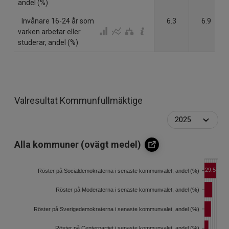
andel (%)
Invånare 16-24 år som
6.3
6.9
varken arbetar eller
studerar, andel (%)
Valresultat Kommunfullmäktige
Alla kommuner (ovägt medel)
29.5
Röster på Socialdemokraterna i senaste kommunvalet, andel (%)
Röster på Moderaterna i senaste kommunvalet, andel (%)
Röster på Sverigedemokraterna i senaste kommunvalet, andel (%)
Röster på Centerpartiet i senaste kommunvalet, andel (%)