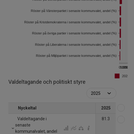
Röster på Vänsterpartiet i senaste kommunvalet, andel (%)
Röster på Kristdemokraterna i senaste kommunvalet, andel (%)
Röster på övriga partier i senaste kommunvalet, andel (%)
Röster på Liberalerna i senaste kommunvalet, andel (%)
Röster på Miljöpartiet i senaste kommunvalet, andel (%)
0
5
10
15
20
25
30
35
2025
Valdeltagande och politiskt styre
Väl
Nyckeltal
2025
Väl
Valdeltagande i
81.3
senaste
kommunalvalet, andel