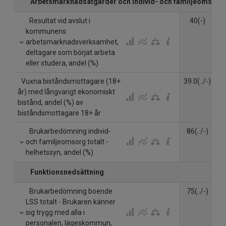
Arbetsmarknadsåtgärder och individ- och familjeomsorg
Resultat vid avslut i
40(-)
kommunens
arbetsmarknadsverksamhet,
deltagare som börjat arbeta
eller studera, andel (%)
Vuxna biståndsmottagare (18+
39.0(../-)
39
år) med långvarigt ekonomiskt
bistånd, andel (%) av
biståndsmottagare 18+ år
Brukarbedömning individ-
86(../-)
8
och familjeomsorg totalt -
helhetssyn, andel (%)
Funktionsnedsättning
Brukarbedömning boende
75(../-)
7
LSS totalt - Brukaren känner
sig trygg med alla i
personalen, lägeskommun,