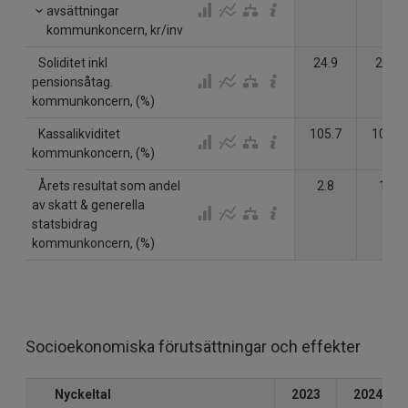
avsättningar
kommunkoncern, kr/inv
Soliditet inkl
24.9
23.7
pensionsåtag.
kommunkoncern, (%)
Kassalikviditet
105.7
102.7
kommunkoncern, (%)
Årets resultat som andel
2.8
1.1
av skatt & generella
statsbidrag
kommunkoncern, (%)
Socioekonomiska förutsättningar och effekter
Nyckeltal
2023
2024