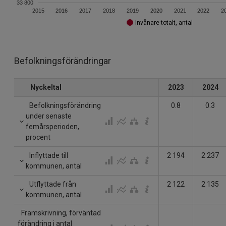
33 800
2015
2016
2017
2018
2019
2020
2021
2022
2
Invånare totalt, antal
Befolkningsförändringar
Nyckeltal
2023
2024
Befolkningsförändring
0.8
0.3
under senaste
femårsperioden,
procent
Inflyttade till
2 194
2 237
kommunen, antal
Utflyttade från
2 122
2 135
kommunen, antal
Framskrivning, förväntad
förändring i antal