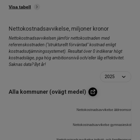
Visa tabell
Nettokostnadsavvikelse, miljoner kronor
Nettokostnadsavvikelsen jämför nettokostnaden med
referenskostnaden ("strukturellt förväntad" kostnad enligt
kostnadsutjämningssystemet). Resultat över 0 indikerar högt
kostnadsläge, pga hög ambitionsnivå och/eller låg effektivitet.
Saknas data? Byt år!
Alla kommuner (ovägt medel)
Nettokostnadsavvikelse äldreomsorg, mil
Nettokostnadsavvikelse gymnasieskola, milj
Nettokostnadsavvikelse individ- och familjeomsorg, mil