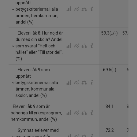
uppnått
betygskriterierna i alla
ämnen, hemkommun,
andel (%)
Elever i åk 8: Hur nöjd är
59.3(../-)
57.8(../
du med din skola? Andel
som svarat "Helt och
hållet" eller "Till stor del",
(%)
Elever i åk 9 som
69.5(..)
67.6
uppnått
betygskriterierna i alla
ämnen, kommunala
skolor, andel (%)
Elever i åk 9 som är
84.1
82.3
behöriga till yrkesprogram,
hemkommun, andel (%)
Gymnasieelever med
72.2
73.3
examen inom 4 år,