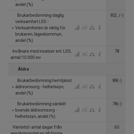
andel (%)
Brukarbedömning daglig
82(../-)
verksamhet LSS -
Verksamheten är viktig för
brukaren, lägeskommun,
andel (%)
Invånare med insatser enl. LSS,
78
antal/10 000 inv
Äldre
Brukarbedömning hemtjänst
88(-)
äldreomsorg - helhetssyn,
andel (%)
Brukarbedömning särskilt
78(-)
7
boende äldreomsorg -
helhetssyn, andel (%)
Väntetid i antal dagar från
65
ansökningsdatum till första