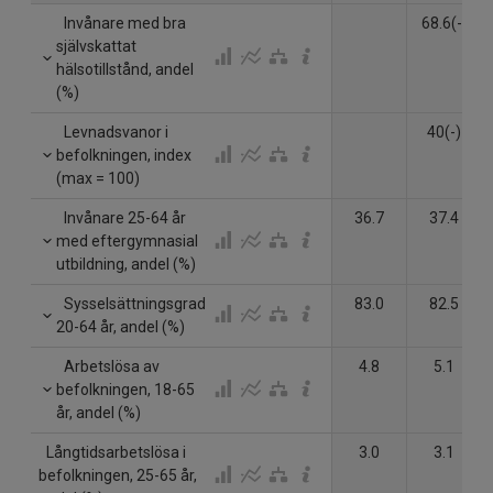
Invånare med bra
68.6(-)
självskattat
hälsotillstånd, andel
(%)
Levnadsvanor i
40(-)
befolkningen, index
(max = 100)
Invånare 25-64 år
36.7
37.4
med eftergymnasial
utbildning, andel (%)
Sysselsättningsgrad
83.0
82.5
20-64 år, andel (%)
Arbetslösa av
4.8
5.1
befolkningen, 18-65
år, andel (%)
Långtidsarbetslösa i
3.0
3.1
befolkningen, 25-65 år,