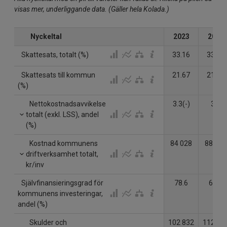
visas mer, underliggande data. (Gäller hela Kolada.)
Nyckeltal
2023
2024
Skattesats, totalt (%)
33.16
33.24
Skattesats till kommun
21.67
21.69
(%)
Nettokostnadsavvikelse
3.3(-)
3.5
totalt (exkl. LSS), andel
(%)
Kostnad kommunens
84 028
88 660
driftverksamhet totalt,
kr/inv
Självfinansieringsgrad för
78.6
61.4
kommunens investeringar,
andel (%)
Skulder och
102 832
112 05