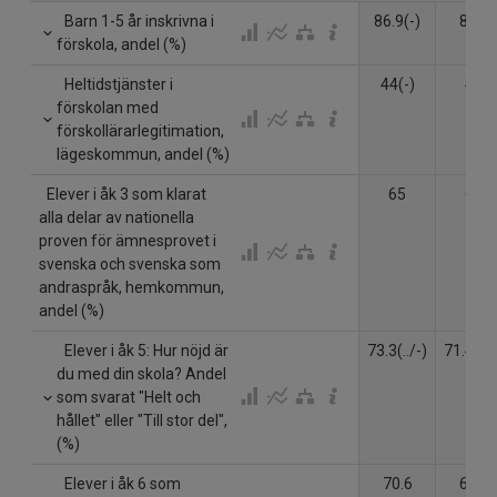
Barn 1-5 år inskrivna i
86.9(-)
86.8
förskola, andel (%)
Heltidstjänster i
44(-)
47
förskolan med
förskollärarlegitimation,
lägeskommun, andel (%)
Elever i åk 3 som klarat
65
65
alla delar av nationella
proven för ämnesprovet i
svenska och svenska som
andraspråk, hemkommun,
andel (%)
Elever i åk 5: Hur nöjd är
73.3(../-)
71.4(../
du med din skola? Andel
som svarat "Helt och
hållet" eller "Till stor del",
(%)
Elever i åk 6 som
70.6
68.8