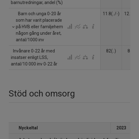
barnutredningar, andel (%)
Barn och unga 0-20 år
11.8(../-)
12.2(../
som har varit placerade
på HVB eller familjehem
någon gång under året,
antal/1000 inv
Invånare 0-22 år med
82(..)
85(..)
insatser enligt LSS,
antal/10 000 inv 0-22 år
Stöd och omsorg
Nyckeltal
2023