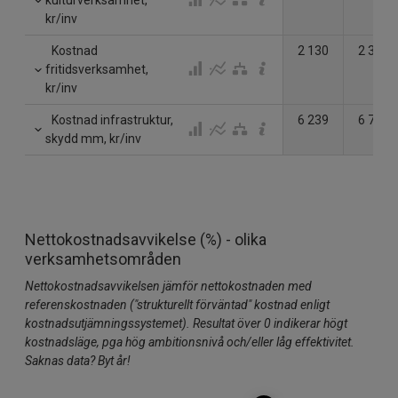
kulturverksamhet,
kr/inv
Kostnad
2 130
2 320
fritidsverksamhet,
kr/inv
Kostnad infrastruktur,
6 239
6 743
skydd mm, kr/inv
Nettokostnadsavvikelse (%) - olika
verksamhetsområden
Nettokostnadsavvikelsen jämför nettokostnaden med
referenskostnaden ("strukturellt förväntad" kostnad enligt
kostnadsutjämningssystemet). Resultat över 0 indikerar högt
kostnadsläge, pga hög ambitionsnivå och/eller låg effektivitet.
Saknas data? Byt år!