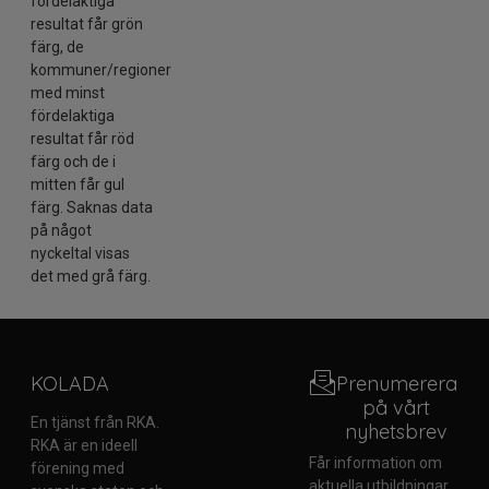
fördelaktiga
resultat får grön
färg, de
kommuner/regioner
med minst
fördelaktiga
resultat får röd
färg och de i
mitten får gul
färg. Saknas data
på något
nyckeltal visas
det med grå färg.
KOLADA
Prenumerera
på vårt
En tjänst från RKA.
nyhetsbrev
RKA är en ideell
Får information om
förening med
aktuella utbildningar,