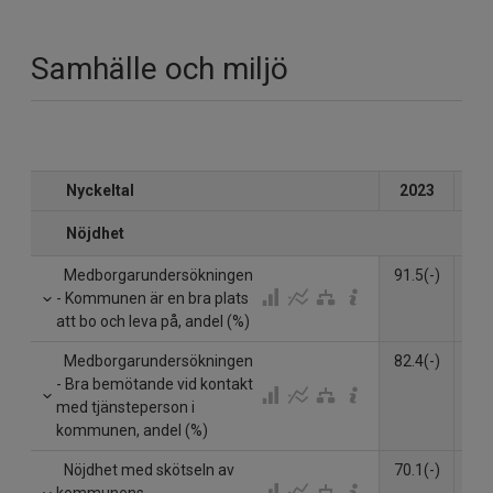
Samhälle och miljö
Nyckeltal
2023
20
Nöjdhet
Medborgarundersökningen
91.5(-)
91.
- Kommunen är en bra plats
att bo och leva på, andel (%)
Medborgarundersökningen
82.4(-)
83.
- Bra bemötande vid kontakt
med tjänsteperson i
kommunen, andel (%)
Nöjdhet med skötseln av
70.1(-)
68.