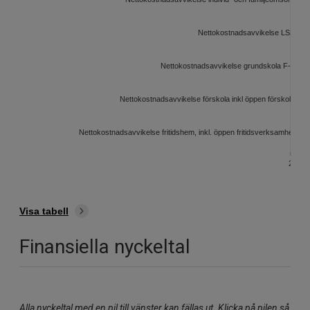
Nettokostnadsavvikelse LSS, mil
Nettokostnadsavvikelse grundskola F-9, mil
Nettokostnadsavvikelse förskola inkl öppen förskola, mil
Nettokostnadsavvikelse fritidshem, inkl. öppen fritidsverksamhet, mil
2
1.5
1
0
Visa tabell
Finansiella nyckeltal
Alla nyckeltal med en pil till vänster kan fällas ut. Klicka på pilen så