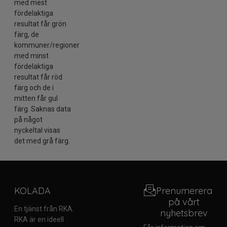
med mest
fördelaktiga
resultat får grön
färg, de
kommuner/regioner
med minst
fördelaktiga
resultat får röd
färg och de i
mitten får gul
färg. Saknas data
på något
nyckeltal visas
det med grå färg.
KOLADA
Prenumerera
på vårt
En tjänst från RKA.
nyhetsbrev
RKA är en ideell