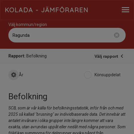
KOLADA
- JÄMFÖRAREN
Välj kommun/region
Rapport:
Befolkning
Välj rapport
År
Könsuppdelat
Befolkning
SCB, som är vår källa för befolkningsstatistik, inför från och med
2025 så kallad "brusning" av individbaserade data. Det innebär att
antalet invånare i olika grupper inte längre kommer att vara
exakta, utan avrundas uppåt eller nedåt med några personer. Som
följd kan summorna för delgrupper avvika något från