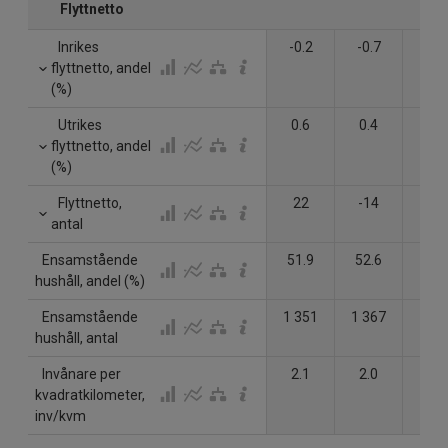
Flyttnetto
Inrikes
-0.2
-0.7
-0.
flyttnetto, andel
(%)
Utrikes
0.6
0.4
0.8
flyttnetto, andel
(%)
Flyttnetto,
22
-14
37
antal
Ensamstående
51.9
52.6
52.
hushåll, andel (%)
Ensamstående
1 351
1 367
1 38
hushåll, antal
Invånare per
2.1
2.0
2.0
kvadratkilometer,
inv/kvm