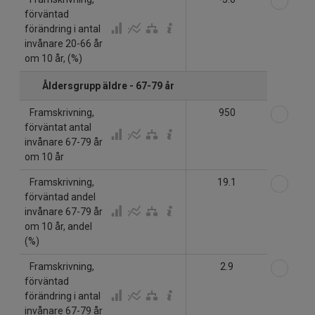
förväntad
förändring i antal
invånare 20-66 år
om 10 år, (%)
Åldersgrupp äldre - 67-79 år
Välj
Framskrivning,
950
förväntat antal
invånare 67-79 år
om 10 år
Välj
Framskrivning,
19.1
förväntad andel
invånare 67-79 år
om 10 år, andel
(%)
Välj
Framskrivning,
2.9
förväntad
förändring i antal
invånare 67-79 år