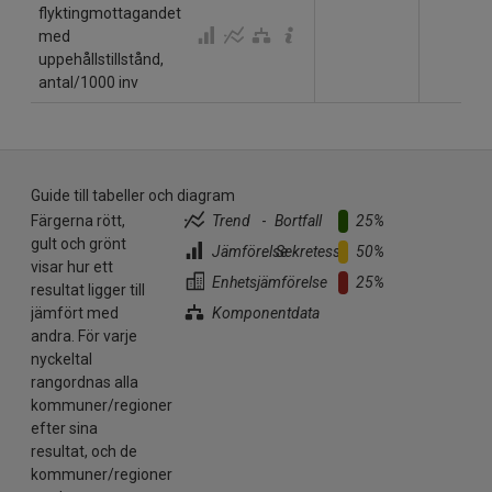
flyktingmottagandet
med
uppehållstillstånd,
antal/1000 inv
Guide till tabeller och diagram
Färgerna rött,
Trend
-
Bortfall
25%
gult och grönt
Jämförelse
..
Sekretess
50%
visar hur ett
Enhetsjämförelse
25%
resultat ligger till
jämfört med
Komponentdata
andra. För varje
nyckeltal
rangordnas alla
kommuner/regioner
efter sina
resultat, och de
kommuner/regioner