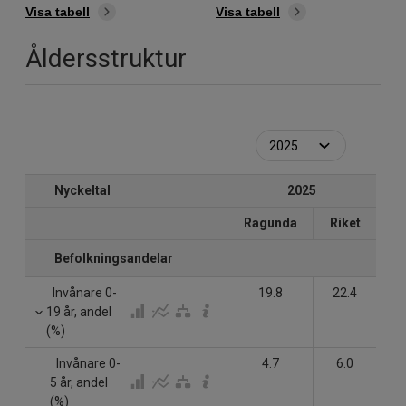
Visa tabell
Visa tabell
Åldersstruktur
Nyckeltal
2025
Ragunda
Riket
Befolkningsandelar
Invånare 0-
19.8
22.4
19 år, andel
(%)
Invånare 0-
4.7
6.0
5 år, andel
(%)