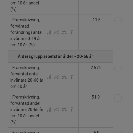
om 10 år, andel
(%)
Välj
Framskrivning,
-11.5
förväntad
förändring i antal
invånare 0-19 år
om 10 år, (%)
Åldersgrupp arbetsför ålder - 20-66 år
Välj
Framskrivning,
2 574
förväntat antal
invånare 20-66 år
om 10 år
Välj
Framskrivning,
51.9
förväntad andel
invånare 20-66 år
om 10 år, andel
(%)
Välj
Framskrivning,
-5.0