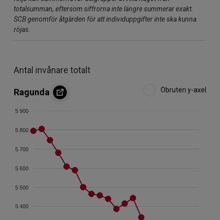
totalsumman, eftersom siffrorna inte längre summerar exakt.
SCB genomför åtgärden för att individuppgifter inte ska kunna
röjas.
Antal invånare totalt
Obruten y-axel
Ragunda
5 900
5 800
5 700
5 600
5 500
5 400