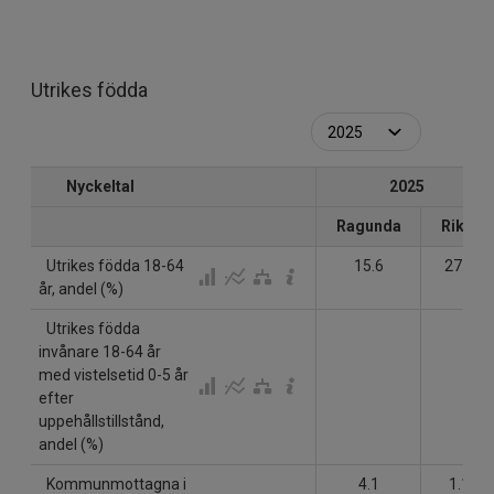
Utrikes födda
Nyckeltal
2025
Ragunda
Riket
Utrikes födda 18-64
15.6
27.0
år, andel (%)
Utrikes födda
invånare 18-64 år
med vistelsetid 0-5 år
efter
uppehållstillstånd,
andel (%)
Kommunmottagna i
4.1
1.1