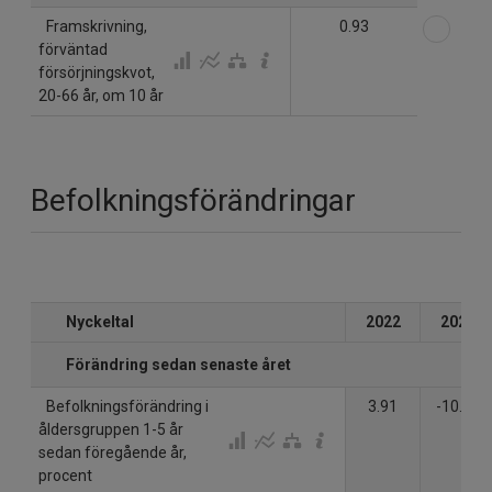
Välj
Framskrivning,
0.93
förväntad
försörjningskvot,
20-66 år, om 10 år
Befolkningsförändringar
Nyckeltal
2022
2023
Förändring sedan senaste året
Befolkningsförändring i
3.91
-10.15
åldersgruppen 1-5 år
sedan föregående år,
procent