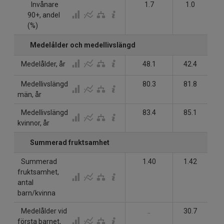
Invånare
1.7
1.0
90+, andel
(%)
Medelålder och medellivslängd
Medelålder, år
48.1
42.4
Medellivslängd
80.3
81.8
män, år
Medellivslängd
83.4
85.1
kvinnor, år
Summerad fruktsamhet
Summerad
1.40
1.42
fruktsamhet,
antal
barn/kvinna
Medelålder vid
..
30.7
första barnet,