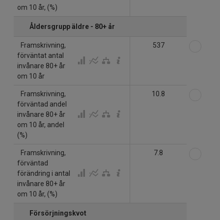
om 10 år, (%)
Åldersgrupp äldre - 80+ år
Välj
Framskrivning,
537
förväntat antal
invånare 80+ år
om 10 år
Välj
Framskrivning,
10.8
förväntad andel
invånare 80+ år
om 10 år, andel
(%)
Välj
Framskrivning,
7.8
förväntad
förändring i antal
invånare 80+ år
om 10 år, (%)
Försörjningskvot