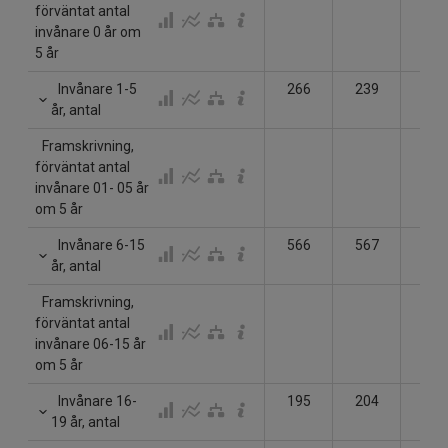
förväntat antal
invånare 0 år om
5 år
Invånare 1-5
266
239
235
år, antal
Framskrivning,
förväntat antal
invånare 01- 05 år
om 5 år
Invånare 6-15
566
567
565
år, antal
Framskrivning,
förväntat antal
invånare 06-15 år
om 5 år
Invånare 16-
195
204
200
19 år, antal