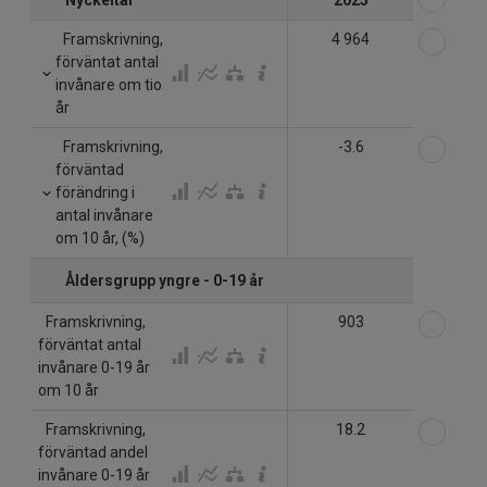
Nyckeltal
2025
Välj
Framskrivning,
4 964
förväntat antal
invånare om tio
år
Välj
Framskrivning,
-3.6
förväntad
förändring i
antal invånare
om 10 år, (%)
Åldersgrupp yngre - 0-19 år
Välj
Framskrivning,
903
förväntat antal
invånare 0-19 år
om 10 år
Välj
Framskrivning,
18.2
förväntad andel
invånare 0-19 år