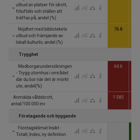
utbud av platser för idrott,
friluftsliv och ställen att
träffas på, andel (%)
Nöjdhet med bibliotekets
76.8
76
utbud och främjande av
lokalt kulturliv, andel (%)
Trygghet
Medborgarundersökningen
64.6
56
- Trygg utomhus i området
där du bor när det är mörkt
ute, andel(%)
Anmälda våldsbrott,
1 585
1 
antal/100 000 inv
Företagande och byggande
Företagsklimat Insikt -
8
Totalt, Index, ny definition