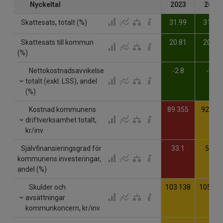
Nyckeltal
2023
2024
Skattesats, totalt (%)
31.99
31.99
Skattesats till kommun
20.81
20.81
(%)
Nettokostnadsavvikelse
-2.8
-0.6
totalt (exkl. LSS), andel
(%)
Kostnad kommunens
89 355
92 528
driftverksamhet totalt,
kr/inv
Självfinansieringsgrad för
33.1
53.7
kommunens investeringar,
andel (%)
Skulder och
103 138
105 76
avsättningar
kommunkoncern, kr/inv