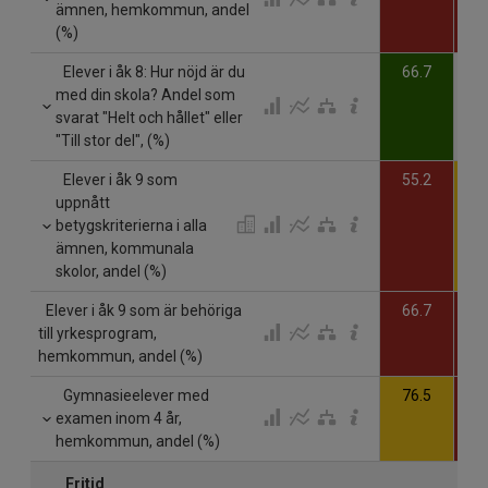
ämnen, hemkommun, andel
(%)
Elever i åk 8: Hur nöjd är du
66.7
med din skola? Andel som
svarat "Helt och hållet" eller
"Till stor del", (%)
Elever i åk 9 som
55.2
6
uppnått
betygskriterierna i alla
ämnen, kommunala
skolor, andel (%)
Elever i åk 9 som är behöriga
66.7
7
till yrkesprogram,
hemkommun, andel (%)
Gymnasieelever med
76.5
5
examen inom 4 år,
hemkommun, andel (%)
Fritid