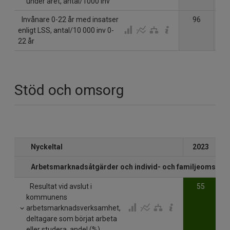
under året, antal/1000 inv
Invånare 0-22 år med insatser
96
enligt LSS, antal/10 000 inv 0-
22 år
Stöd och omsorg
Nyckeltal
2023
Arbetsmarknadsåtgärder och individ- och familjeomsorg
Resultat vid avslut i
55
kommunens
arbetsmarknadsverksamhet,
deltagare som börjat arbeta
eller studera, andel (%)