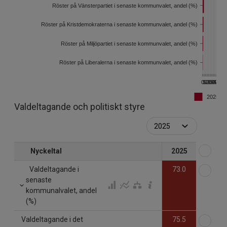
Röster på Vänsterpartiet i senaste kommunvalet, andel (%)
Röster på Kristdemokraterna i senaste kommunvalet, andel (%)
Röster på Miljöpartiet i senaste kommunvalet, andel (%)
Röster på Liberalerna i senaste kommunvalet, andel (%)
0
5
10
15
20
25
30
35
40
45
2025
Valdeltagande och politiskt styre
Väl
Nyckeltal
2025
Väl
Valdeltagande i
73.0
senaste
kommunalvalet, andel
(%)
Väl
Valdeltagande i det
75.5