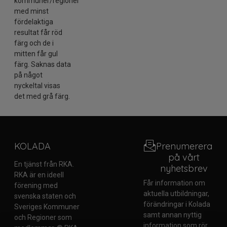
kommuner/regioner
med minst
fördelaktiga
resultat får röd
färg och de i
mitten får gul
färg. Saknas data
på något
nyckeltal visas
det med grå färg.
KOLADA
Prenumerera
på vårt
En tjänst från RKA.
nyhetsbrev
RKA är en ideell
Får information om
förening med
aktuella utbildningar,
svenska staten och
förändringar i Kolada
Sveriges Kommuner
samt annan nyttig
och Regioner som
information som rör