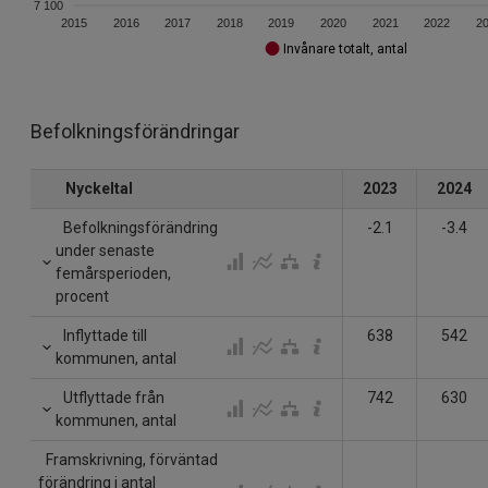
7 100
2015
2016
2017
2018
2019
2020
2021
2022
2
Invånare totalt, antal
Befolkningsförändringar
Nyckeltal
2023
2024
Befolkningsförändring
-2.1
-3.4
under senaste
femårsperioden,
procent
Inflyttade till
638
542
kommunen, antal
Utflyttade från
742
630
kommunen, antal
Framskrivning, förväntad
förändring i antal