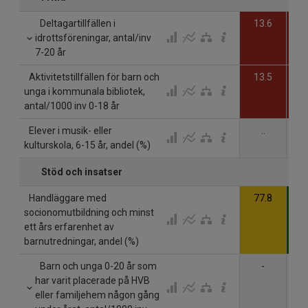
Deltagartillfällen i
13.6
1
idrottsföreningar, antal/inv
7-20 år
Aktivitetstillfällen för barn och
13.5
1
unga i kommunala bibliotek,
antal/1000 inv 0-18 år
Elever i musik- eller
..
kulturskola, 6-15 år, andel (%)
Stöd och insatser
Handläggare med
77.8
9
socionomutbildning och minst
ett års erfarenhet av
barnutredningar, andel (%)
Barn och unga 0-20 år som
-
2
har varit placerade på HVB
eller familjehem någon gång