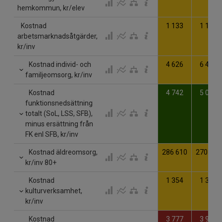
hemkommun, kr/elev
Kostnad
1 133
1 132
arbetsmarknadsåtgärder,
kr/inv
Kostnad individ- och
4 626
6 487
familjeomsorg, kr/inv
Kostnad
4 742
5 050
funktionsnedsättning
totalt (SoL, LSS, SFB),
minus ersättning från
FK enl SFB, kr/inv
Kostnad äldreomsorg,
286 610
270 319
kr/inv 80+
Kostnad
1 354
1 366
kulturverksamhet,
kr/inv
Kostnad
3 777
3 972