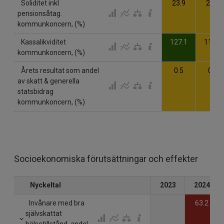
Soliditet inkl
23.9
23.4
pensionsåtag.
kommunkoncern, (%)
Kassalikviditet
127.1
113.3
kommunkoncern, (%)
Årets resultat som andel
0.5
0.2
av skatt & generella
statsbidrag
kommunkoncern, (%)
Socioekonomiska förutsättningar och effekter
Nyckeltal
2023
2024
Invånare med bra
63.2
självskattat
hälsotillstånd, andel