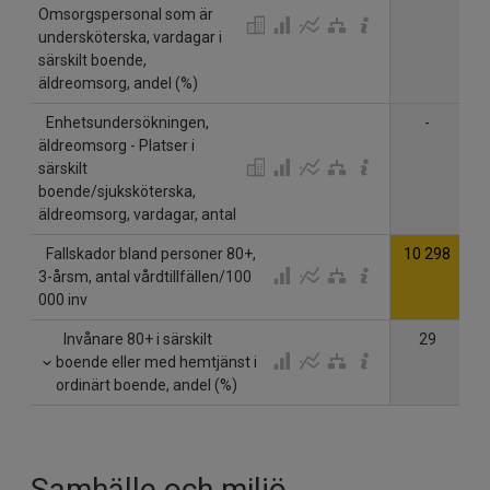
Omsorgspersonal som är
undersköterska, vardagar i
särskilt boende,
äldreomsorg, andel (%)
Enhetsundersökningen,
-
äldreomsorg - Platser i
särskilt
boende/sjuksköterska,
äldreomsorg, vardagar, antal
Fallskador bland personer 80+,
10 298
1
3-årsm, antal vårdtillfällen/100
000 inv
Invånare 80+ i särskilt
29
boende eller med hemtjänst i
ordinärt boende, andel (%)
Samhälle och miljö