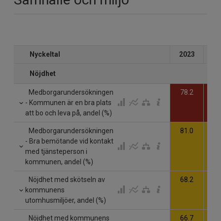
Nyckeltal
2023
20
Nöjdhet
Medborgarundersökningen
78.2
73
- Kommunen är en bra plats
att bo och leva på, andel (%)
Medborgarundersökningen
81.0
84
- Bra bemötande vid kontakt
med tjänsteperson i
kommunen, andel (%)
Nöjdhet med skötseln av
68.2
69
kommunens
utomhusmiljöer, andel (%)
Nöjdhet med kommunens
66.7
66