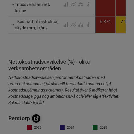
fritidsverksamhet,
kr/inv
Kostnad infrastruktur,
6 874
7 172
skydd mm, kr/inv
Nettokostnadsavvikelse (%) - olika
verksamhetsområden
Nettokostnadsavvikelsen jämför nettokostnaden med
referenskostnaden ("strukturellt förväntad" kostnad enligt
kostnadsutjämningssystemet). Resultat över 0 indikerar högt
kostnadsläge, pga hög ambitionsnivå och/eller låg effektivitet.
Saknas data? Byt år!
Perstorp
2023
2024
2025