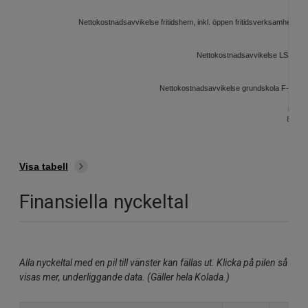
Nettokostnadsavvikelse fritidshem, inkl. öppen fritidsverksamhet, mil
Nettokostnadsavvikelse LSS, mil
Nettokostnadsavvikelse grundskola F-9, mil
8
6
4
Visa tabell
Finansiella nyckeltal
Alla nyckeltal med en pil till vänster kan fällas ut. Klicka på pilen så
visas mer, underliggande data. (Gäller hela Kolada.)