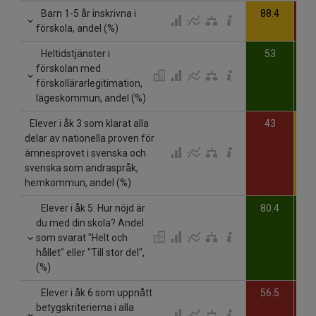
Barn 1-5 år inskrivna i
88.4
8
förskola, andel (%)
Heltidstjänster i
53
förskolan med
förskollärarlegitimation,
lägeskommun, andel (%)
Elever i åk 3 som klarat alla
43
delar av nationella proven för
ämnesprovet i svenska och
svenska som andraspråk,
hemkommun, andel (%)
Elever i åk 5: Hur nöjd är
80.4
7
du med din skola? Andel
som svarat "Helt och
hållet" eller "Till stor del",
(%)
Elever i åk 6 som uppnått
56.5
5
betygskriterierna i alla