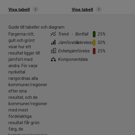
Visa tabell
Visa tabell
Guide till tabeller och diagram
Färgerna rött,
Trend
-
Bortfall
25%
gult och grönt
Jämförelse
..
Sekretess
50%
visar hur ett
Enhetsjämförelse
25%
resultat ligger till
jämfört med
Komponentdata
andra. För varje
nyckeltal
rangordnas alla
kommuner/regioner
efter sina
resultat, och de
kommuner/regioner
med mest
fördelaktiga
resultat får grön
färg, de