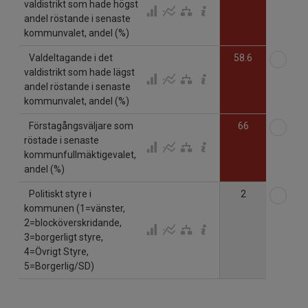
valdistrikt som hade högst
andel röstande i senaste
kommunvalet, andel (%)
Väl
Valdeltagande i det
58.6
valdistrikt som hade lägst
andel röstande i senaste
kommunvalet, andel (%)
Väl
Förstagångsväljare som
66
röstade i senaste
kommunfullmäktigevalet,
andel (%)
Väl
Politiskt styre i
2
kommunen (1=vänster,
2=blocköverskridande,
3=borgerligt styre,
4=Övrigt Styre,
5=Borgerlig/SD)