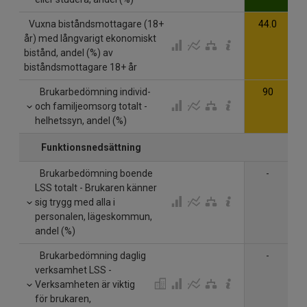
Vuxna biståndsmottagare (18+
44.0
år) med långvarigt ekonomiskt
bistånd, andel (%) av
biståndsmottagare 18+ år
Brukarbedömning individ-
90
och familjeomsorg totalt -
helhetssyn, andel (%)
Funktionsnedsättning
Brukarbedömning boende
-
LSS totalt - Brukaren känner
sig trygg med alla i
personalen, lägeskommun,
andel (%)
Brukarbedömning daglig
-
verksamhet LSS -
Verksamheten är viktig
för brukaren,