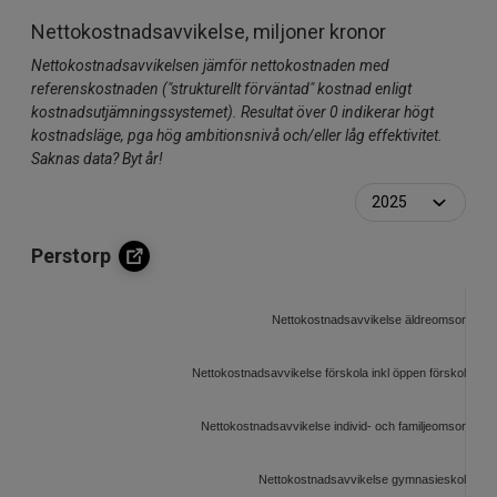
Nettokostnadsavvikelse, miljoner kronor
Nettokostnadsavvikelsen jämför nettokostnaden med
referenskostnaden ("strukturellt förväntad" kostnad enligt
kostnadsutjämningssystemet). Resultat över 0 indikerar högt
kostnadsläge, pga hög ambitionsnivå och/eller låg effektivitet.
Saknas data? Byt år!
Perstorp
Nettokostnadsavvikelse äldreomsorg, mil
Nettokostnadsavvikelse förskola inkl öppen förskola, mil
Nettokostnadsavvikelse individ- och familjeomsorg, mil
Nettokostnadsavvikelse gymnasieskola, milj