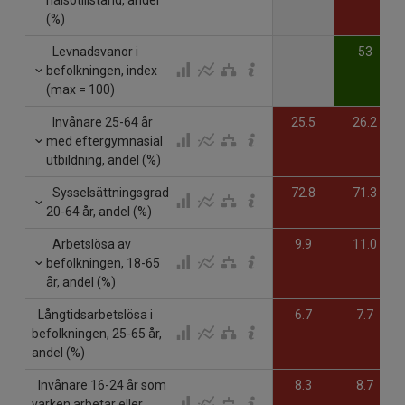
(%)
Levnadsvanor i
53
befolkningen, index
(max = 100)
Invånare 25-64 år
25.5
26.2
med eftergymnasial
utbildning, andel (%)
Sysselsättningsgrad
72.8
71.3
20-64 år, andel (%)
Arbetslösa av
9.9
11.0
befolkningen, 18-65
år, andel (%)
Långtidsarbetslösa i
6.7
7.7
befolkningen, 25-65 år,
andel (%)
Invånare 16-24 år som
8.3
8.7
varken arbetar eller