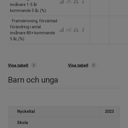
invånare 1-5 år
kommande 5 år, (%)
Framskrivning, förväntad
förändring i antal
invånare 80+ kommande
5 år, (%)
Visa tabell
Visa tabell
Barn och unga
Nyckeltal
2023
2
Skola