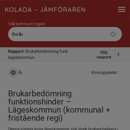
KOLADA
- JÄMFÖRAREN
Välj kommun/region
Rapport:
Brukarbedömning funk.
Välj
rapport
lägeskommun
År
Könsuppdelat
Brukarbedömning
funktionshinder –
Lägeskommun (kommunal +
fristående regi)
Denna visning avser lägeskommun: Här ingår brukare belägna i