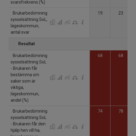
svarsfrekvens (%)
Brukarbedömning
19
23
sysselsättning SoL,
lägeskommun,
antal svar
Resultat
Brukarbedömning
68
68
sysselsättning SoL
- Brukaren får
bestämma om
saker som är
viktiga,
lägeskommun,
andel (%)
Brukarbedömning
74
78
sysselsättning SoL
- Brukaren får den
hjälp hen vill ha,