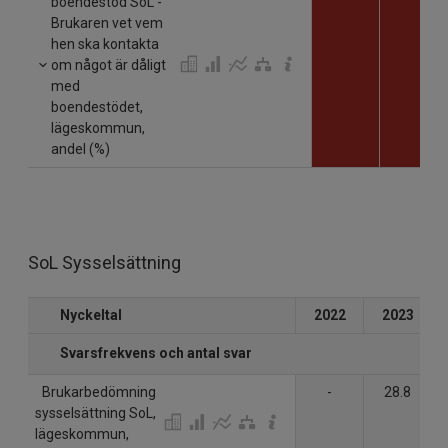
boendestöd SoL -
Brukaren vet vem
hen ska kontakta
om något är dåligt
med
boendestödet,
lägeskommun,
andel (%)
SoL Sysselsättning
Nyckeltal
2022
2023
Svarsfrekvens och antal svar
Brukarbedömning
-
28.8
sysselsättning SoL,
lägeskommun,