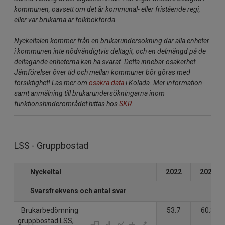
kommunen, oavsett om det är kommunal- eller fristående regi,
eller var brukarna är folkbokförda.
Nyckeltalen kommer från en brukarundersökning där alla enheter
i kommunen inte nödvändigtvis deltagit, och en delmängd på de
deltagande enheterna kan ha svarat. Detta innebär osäkerhet.
Jämförelser över tid och mellan kommuner bör göras med
försiktighet! Läs mer om
osäkra data
i Kolada. Mer information
samt anmälning till brukarundersökningarna inom
funktionshinderområdet hittas hos
SKR
.
LSS - Gruppbostad
Nyckeltal
2022
2023
Svarsfrekvens och antal svar
Brukarbedömning
53.7
60.8
gruppbostad LSS,