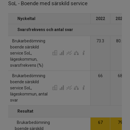
SoL - Boende med särskild service
Nyckeltal
2022
2023
Svarsfrekvens och antal svar
Brukarbedömning
73.3
80.0
boende särskild
service SoL,
lägeskommun,
svarsfrekvens (%)
Brukarbedömning
66
68
boende särskild
service SoL,
lägeskommun, antal
svar
Resultat
Brukarbedömning
67
79
boende särskild