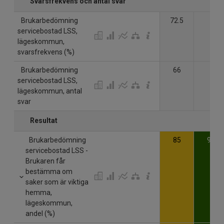
Svarsfrekvens och antal svar
Brukarbedömning
72.5
-
servicebostad LSS,
lägeskommun,
svarsfrekvens (%)
Brukarbedömning
66
-
servicebostad LSS,
lägeskommun, antal
svar
Resultat
Brukarbedömning
85
93
servicebostad LSS -
Brukaren får
bestämma om
saker som är viktiga
hemma,
lägeskommun,
andel (%)