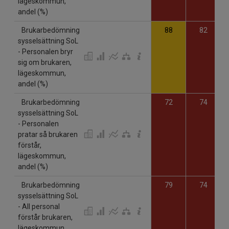
lägeskommun,
andel (%)
Brukarbedömning
88
82
sysselsättning SoL
- Personalen bryr
sig om brukaren,
lägeskommun,
andel (%)
Brukarbedömning
72
74
sysselsättning SoL
- Personalen
pratar så brukaren
förstår,
lägeskommun,
andel (%)
Brukarbedömning
79
74
sysselsättning SoL
- All personal
förstår brukaren,
lägeskommun,