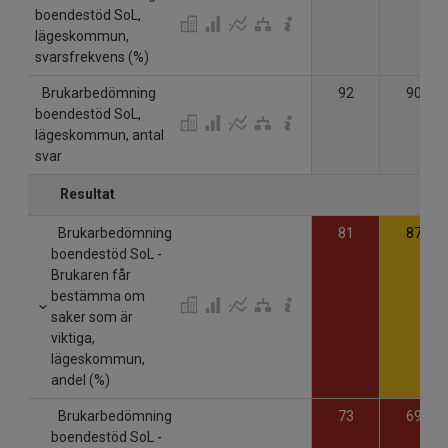
boendestöd SoL,
lägeskommun,
svarsfrekvens (%)
Brukarbedömning
92
90
boendestöd SoL,
lägeskommun, antal
svar
Resultat
Brukarbedömning
81
87
boendestöd SoL -
Brukaren får
bestämma om
saker som är
viktiga,
lägeskommun,
andel (%)
Brukarbedömning
73
69
boendestöd SoL -