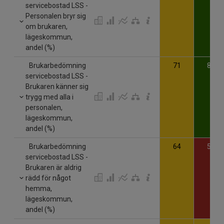
servicebostad LSS -
Personalen bryr sig
om brukaren,
lägeskommun,
andel (%)
Brukarbedömning
71
80
servicebostad LSS -
Brukaren känner sig
trygg med alla i
personalen,
lägeskommun,
andel (%)
Brukarbedömning
64
56
servicebostad LSS -
Brukaren är aldrig
rädd för något
hemma,
lägeskommun,
andel (%)