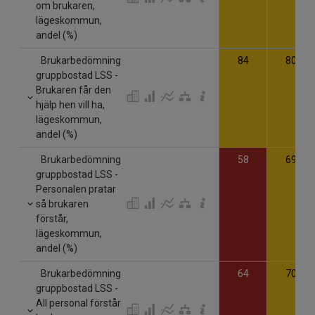
om brukaren,
lägeskommun,
andel (%)
Brukarbedömning
84
80
gruppbostad LSS -
Brukaren får den
hjälp hen vill ha,
lägeskommun,
andel (%)
Brukarbedömning
58
69
gruppbostad LSS -
Personalen pratar
så brukaren
förstår,
lägeskommun,
andel (%)
Brukarbedömning
64
70
gruppbostad LSS -
All personal förstår