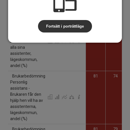
Resultat
Brukarbedömning
38
15
Personlig
Fortsätt i porträttläge
assistans -
Brukaren har varit
med och bestämt
alla sina
assistenter,
lägeskommun,
andel (%)
Brukarbedömning
81
74
Personlig
assistans -
Brukaren får den
hjälp hen vill ha av
assistenterna,
lägeskommun,
andel (%)
Brukarbedömning
81
79