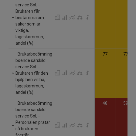
service SoL -
Brukaren får
bestämma om
saker som är
viktiga,
lägeskommun,
andel (%)
Brukarbedömning
77
77
boende särskild
service SoL -
Brukaren får den
hjälp hen vill ha,
lägeskommun,
andel (%)
Brukarbedömning
48
59
boende särskild
service SoL -
Personalen pratar
så brukaren
förstår,