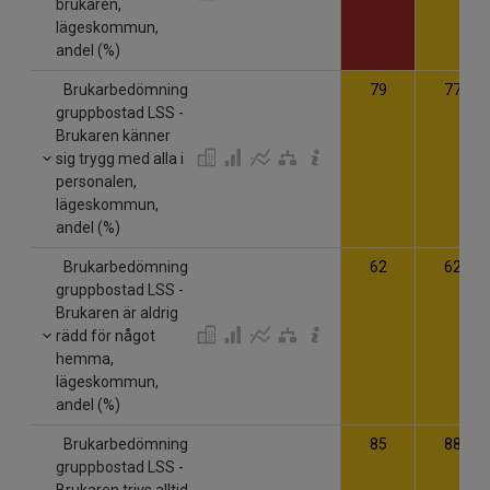
brukaren,
lägeskommun,
andel (%)
Brukarbedömning
79
77
gruppbostad LSS -
Brukaren känner
sig trygg med alla i
personalen,
lägeskommun,
andel (%)
Brukarbedömning
62
62
gruppbostad LSS -
Brukaren är aldrig
rädd för något
hemma,
lägeskommun,
andel (%)
Brukarbedömning
85
88
gruppbostad LSS -
Brukaren trivs alltid