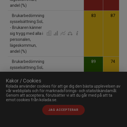
andel (%)
Brukarbedömning
83
87
sysselsättning SoL
- Brukaren känner
sig trygg med alla i
personalen,
lägeskommun,
andel (%)
Brukarbedömning
89
74
sysselsättning SoL
- Brukaren är aldrig
rädd för något på
Kakor / Cookies
sin sysselsättning,
Kolada använder cookies för att ge dig den bästa upplevelsen av
vår webbplats och för marknadsförings- och statistikändamål.
lägeskommun,
Genom att acceptera, förutsätter vi att du går med på att ta
andel (%)
emot cookies från kolada.se.
Brukarbedömning
95
78
JAG ACCEPTERAR
sysselsättning SoL
- Brukaren trivs på
verksamheten,