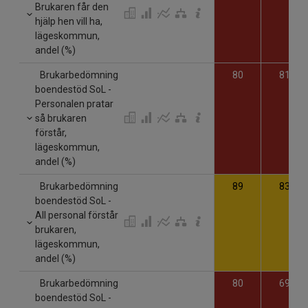
Brukaren får den
hjälp hen vill ha,
lägeskommun,
andel (%)
Brukarbedömning
80
81
boendestöd SoL -
Personalen pratar
så brukaren
förstår,
lägeskommun,
andel (%)
Brukarbedömning
89
83
boendestöd SoL -
All personal förstår
brukaren,
lägeskommun,
andel (%)
Brukarbedömning
80
69
boendestöd SoL -