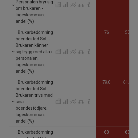
Personalen bryr sig
om brukaren -
lägeskommun,
andel (%)
Brukarbedömning
76
57
boendestöd SoL -
Brukaren känner
sig trygg med alla i
personalen,
lägeskommun,
andel (%)
Brukarbedömning
79.0
61.0
boendestöd SoL -
Brukaren trivs med
sina
boendestödjare,
lägeskommun,
andel (%)
Brukarbedömning
60
67