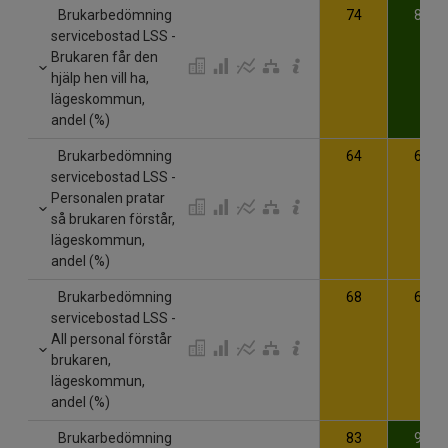
Brukarbedömning
74
84
servicebostad LSS -
Brukaren får den
hjälp hen vill ha,
lägeskommun,
andel (%)
Brukarbedömning
64
68
servicebostad LSS -
Personalen pratar
så brukaren förstår,
lägeskommun,
andel (%)
Brukarbedömning
68
68
servicebostad LSS -
All personal förstår
brukaren,
lägeskommun,
andel (%)
Brukarbedömning
83
91