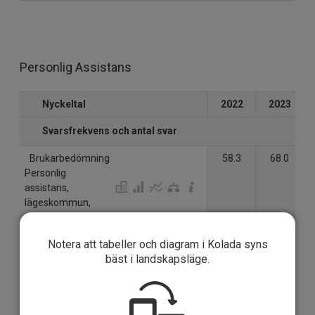
Personlig Assistans
Nyckeltal
2022
2023
Svarsfrekvens och antal svar
Brukarbedömning
58.3
68.0
Personlig
assistans,
lägeskommun,
svarsfrekvens (%)
Brukarbedömning
21
34
Notera att tabeller och diagram i Kolada syns
Personlig
bäst i landskapsläge.
assistans,
lägeskommun,
antal svar