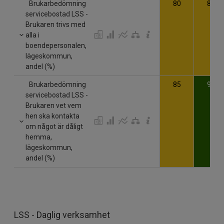
Brukarbedömning
80
81
servicebostad LSS -
Brukaren trivs med
alla i
boendepersonalen,
lägeskommun,
andel (%)
Brukarbedömning
85
93
servicebostad LSS -
Brukaren vet vem
hen ska kontakta
om något är dåligt
hemma,
lägeskommun,
andel (%)
LSS - Daglig verksamhet