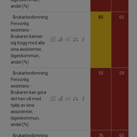
andel (%)
Brukarbedömning
85
65
Personlig
assistans -
Brukaren känner
sig trygg med alla
sina assistenter,
lägeskommun,
andel (%)
Brukarbedömning
55
59
Personlig
assistans -
Brukaren kan göra
det hen vill med
hjälp av sina
assistenter,
lägeskommun,
andel (%)
Brukarbedömning
76
65