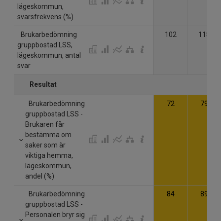
lägeskommun,
svarsfrekvens (%)
Brukarbedömning
102
118
gruppbostad LSS,
lägeskommun, antal
svar
Resultat
Brukarbedömning
72
79
gruppbostad LSS -
Brukaren får
bestämma om
saker som är
viktiga hemma,
lägeskommun,
andel (%)
Brukarbedömning
84
89
gruppbostad LSS -
Personalen bryr sig