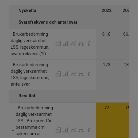
Nyckeltal
2022
2023
Svarsfrekvens och antal svar
Brukarbedömning
61.8
66.8
daglig verksamhet
LSS, lägeskommun,
svarsfrekvens (%)
Brukarbedömning
173
187
daglig verksamhet
LSS, lägeskommun,
antal svar
Resultat
Brukarbedömning
77
76
daglig verksamhet
LSS - Brukaren får
bestämma om
saker som är