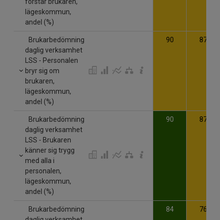
förstår brukaren,
lägeskommun,
andel (%)
Brukarbedömning
90
87
daglig verksamhet
LSS - Personalen
bryr sig om
brukaren,
lägeskommun,
andel (%)
Brukarbedömning
90
87
daglig verksamhet
LSS - Brukaren
känner sig trygg
med alla i
personalen,
lägeskommun,
andel (%)
Brukarbedömning
84
76
daglig verksamhet