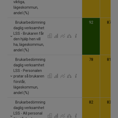
viktiga,
lägeskommun,
andel (%)
Brukarbedömning
92
87
daglig verksamhet
LSS - Brukaren får
den hjälp hen vill
ha, lägeskommun,
andel (%)
Brukarbedömning
78
81
daglig verksamhet
LSS - Personalen
pratar så brukaren
förstår,
lägeskommun,
andel (%)
Brukarbedömning
82
83
daglig verksamhet
LSS - All personal