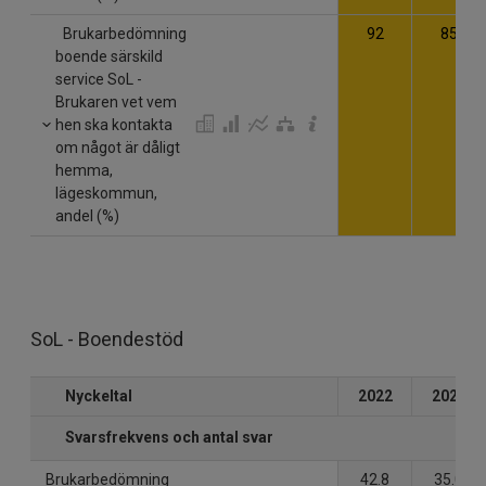
Brukarbedömning
92
85
boende särskild
service SoL -
Brukaren vet vem
hen ska kontakta
om något är dåligt
hemma,
lägeskommun,
andel (%)
SoL - Boendestöd
Nyckeltal
2022
2023
Svarsfrekvens och antal svar
Brukarbedömning
42.8
35.0