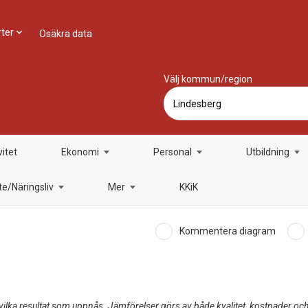
ter
Osäkra data
Välj kommun/region
vitet
Ekonomi
Personal
Utbildning
e/Näringsliv
Mer
KKiK
Kommentera diagram
ka resultat som uppnås. Jämförelser görs av både kvalitet, kostnader och v