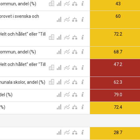
eskommun, andel (%)
43
sprovet i svenska och
60
t och hållet" eller "Till
72.2
mkommun, andel (%)
68.7
t och hållet" eller "Till
47.2
munala skolor, andel (%)
62.3
del (%)
79.0
(%)
72.4
28.7