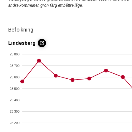
andra kommuner, grön färg ett bättre läge.
Befolkning
Lindesberg
23 800
23 700
23 600
23 500
23 400
23 300
23 200