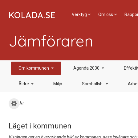
KOLADA.SE
Verktyg
Om oss
Rappor
Jämföraren
Om kommunen
Agenda 2030
Effekti
Äldre
Miljö
Samhällsb.
Arbet
År
Läget i kommunen
Visningen ger en övergripande bild av kommunen, dess invånare och vil