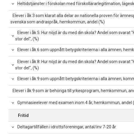
Heltidstjänster i förskolan med förskollärarlegitimation, läg
Elever i åk 3 som klarat alla delar av nationella proven för ämne
svenska som andraspråk, hemkommun, andel (%)
Elever i åk 5: Hur nöjd är du med din skola? Andel som svarat "Hel
stor del", (%)
Elever i åk 6 som uppnått betygskriterierna i alla ämnen, he
Elever i åk 8: Hur nöjd är du med din skola? Andel som svarat "Hel
stor del", (%)
Elever i åk 9 som uppnått betygskriterierna i alla ämnen, kom
Elever i åk 9 som är behöriga till yrkesprogram, hemkommun, an
Gymnasieelever med examen inom 4 år, hemkommun, andel 
Fritid
Deltagartillfällen i idrottsföreningar, antal/inv 7-20 år