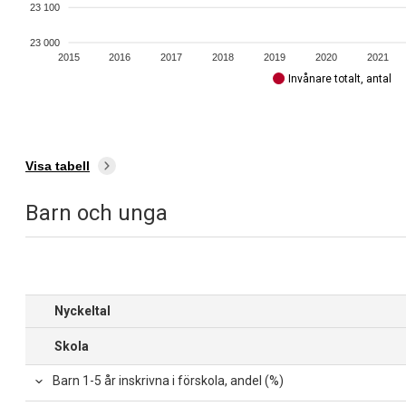
23 100
23 000
2015
2016
2017
2018
2019
2020
2021
Invånare totalt, antal
Visa tabell
Barn och unga
Nyckeltal
Skola
Barn 1-5 år inskrivna i förskola, andel (%)