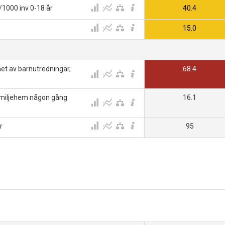
l/1000 inv 0-18 år
40.4
15.0
et av barnutredningar,
68.4
familjehem någon gång
16.1
r
95