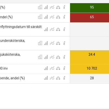
 (%)
95
ndel (%)
65
flyttningsdatum till särskilt
undersköterska,
sjuksköterska,
24.4
00 inv
10 702
boende, andel (%)
28