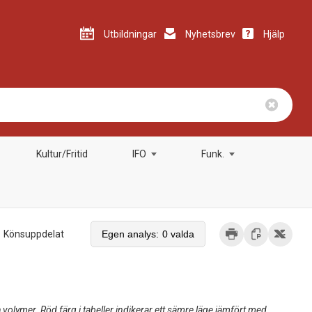
Utbildningar
Nyhetsbrev
Hjälp
Kultur/Fritid
IFO
Funk.
Egen analys:
0 valda
Könsuppdelat
olymer. Röd färg i tabeller indikerar ett sämre läge jämfört med