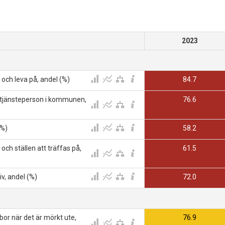
2023
och leva på, andel (%)
84.7
tjänsteperson i kommunen,
76.6
(%)
58.2
och ställen att träffas på,
61.5
v, andel (%)
72.0
r när det är mörkt ute,
76.9