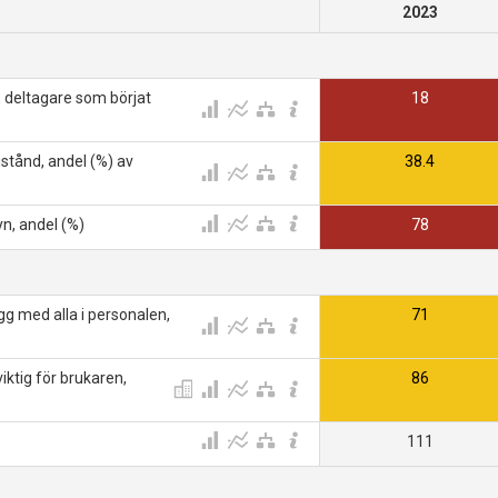
2023
 deltagare som börjat
18
stånd, andel (%) av
38.4
n, andel (%)
78
g med alla i personalen,
71
ktig för brukaren,
86
111